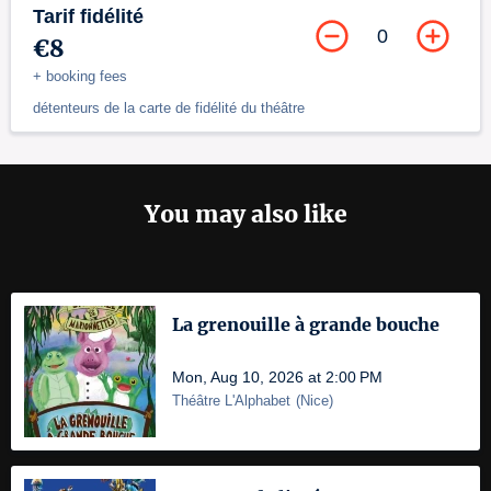
Tarif fidélité
0
€8
+ booking fees
détenteurs de la carte de fidélité du théâtre
You may also like
La grenouille à grande bouche
Mon, Aug 10, 2026 at 2:00 PM
Théâtre L'Alphabet
(
Nice
)