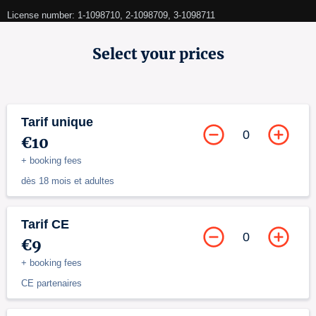
License number: 1-1098710, 2-1098709, 3-1098711
Select your prices
Tarif unique
0
€10
+ booking fees
dès 18 mois et adultes
Tarif CE
0
€9
+ booking fees
CE partenaires