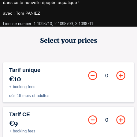
dans cette nouvelle épopée aquatique !
avec : Tom PANIEZ
License number: 1-1098710, 2-1098709, 3-1098711
Select your prices
Tarif unique
0
€10
+ booking fees
dès 18 mois et adultes
Tarif CE
0
€9
+ booking fees