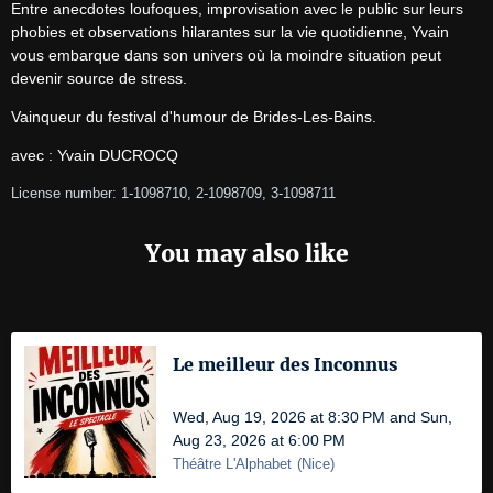
Entre anecdotes loufoques, improvisation avec le public sur leurs 
phobies et observations hilarantes sur la vie quotidienne, Yvain 
vous embarque dans son univers où la moindre situation peut 
devenir source de stress.
Vainqueur du festival d'humour de Brides-Les-Bains.
avec : Yvain DUCROCQ
License number: 1-1098710, 2-1098709, 3-1098711
You may also like
Le meilleur des Inconnus
Wed, Aug 19, 2026 at 8:30 PM and Sun,
Aug 23, 2026 at 6:00 PM
Théâtre L'Alphabet
(
Nice
)